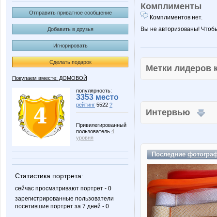
Комплименты
Отправить приватное сообщение
Комплиментов нет.
Вы не авторизованы! Чтоб
Добавить в друзья
Игнорировать
Сделать подарок
Метки лидеров
Покупаем вместе: ДОМОВОЙ
популярность:
3353 место
рейтинг
5522
?
Интервью
Привилегированный
пользователь
4
уровня
Последние
фотогра
Статистика портрета:
сейчас просматривают портрет - 0
зарегистрированные пользователи
посетившие портрет за 7 дней - 0